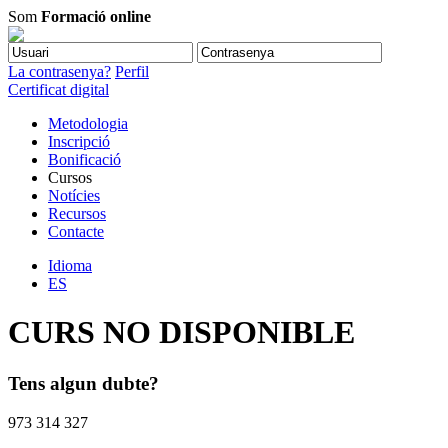
Som
Formació online
La contrasenya?
Perfil
Certificat digital
Metodologia
Inscripció
Bonificació
Cursos
Notícies
Recursos
Contacte
Idioma
ES
CURS NO DISPONIBLE
Tens algun dubte?
973 314 327